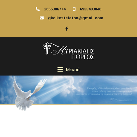
2665306774
6933403046
gkoikosteleton@gmail.com
Μενού